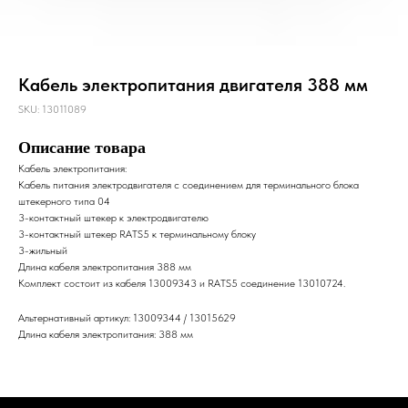
Кабель электропитания двигателя 388 мм
SKU:
13011089
Описание товара
Кабель электропитания:
Кабель питания электродвигателя с соединением для терминального блока
штекерного типа 04
3-контактный штекер к электродвигателю
3-контактный штекер RATS5 к терминальному блоку
3-жильный
Длина кабеля электропитания 388 мм
Комплект состоит из кабеля 13009343 и RATS5 соединение 13010724.
Альтернативный артикул: 13009344 / 13015629
Длина кабеля электропитания: 388 мм