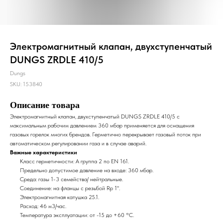
Электромагнитный клапан, двухступенчатый
DUNGS ZRDLE 410/5
Dungs
SKU:
153840
Описание товара
Электромагнитный клапан, двухступенчатый DUNGS ZRDLE 410/5 с
максимальным рабочим давлением 360 мбар применяется для оснащения
газовых горелок многих брендов. Герметично перекрывает газовый поток при
автоматическом регулировании газа и в случае аварий.
Важные характеристики
Класс герметичности: А группа 2 по EN 161.
Предельно допустимое давление на входе: 360 мбар.
Среда: газы 1-3 семейства/ нейтральные.
Соединение: на фланцы с резьбой Rp 1".
Электромагнитная катушка 25.1.
Расход: 46 м3/час.
Температура эксплуатации: от -15 до +60 °С.