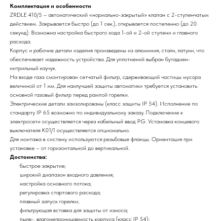
Комплектация и особенности
ZRDLE 410/5 – автоматический «нормально-закрытый» клапан с 2-ступенчатым
действием. Закрывается быстро (до 1 сек.), открывается постепенно (до 20
секунд). Возможна настройка быстрого хода 1-ой и 2-ой ступени и главного
расхода.
Корпус и рабочие детали изделия произведены из алюминия, стали, латуни, что
обеспечивает надежность устройства. Для уплотнений выбран бутадиен-
нитрильный каучук.
На входе газа смонтирован сетчатый фильтр, сдерживающий частицы мусора
величиной от 1 мм. Для наилучшей защиты автоматики требуется установить
основной газовый фильтр перед рампой горелки.
Электрические детали заизолированы (класс защиты IP 54). Исполнение по
стандарту IP 65 возможно по индивидуальному заказу. Подключение к
электросети осуществляется через кабельный ввод PG. Установка концевого
выключателя K01/1 осуществляется опционально.
Для монтажа в систему используются резьбовые фланцы. Ориентация при
установке – от горизонтальной до вертикальной.
Достоинства:
быстрое закрытие;
широкий диапазон входного давления;
настройка основного потока;
регулировка стартового расхода;
плавный запуск горелки;
фильтрующая вставка для защиты от износа;
пыле-, влагонепроницаемость корпуса (класс IP 54);