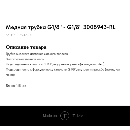
Медная трубка G1/8" - G1/8" 3008943-RL
SKU:
3008943-RL
Описание товара
Трубка высокого давления жидкого топлива
Высококачественная медь
Подсоединение к насосу G1/8", внутренняя резьба(накидная гайка)
Подсоединение к форсуночному стержню G1/8", внутренняя резьба (накидная
гайка)
Длина: 115 мм
Tilda
Made on