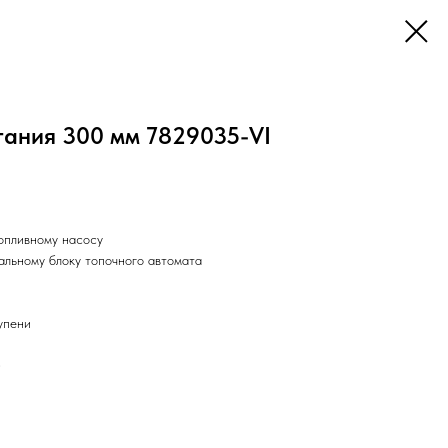
тания 300 мм 7829035-VI
опливному насосу
альному блоку топочного автомата
упени
3