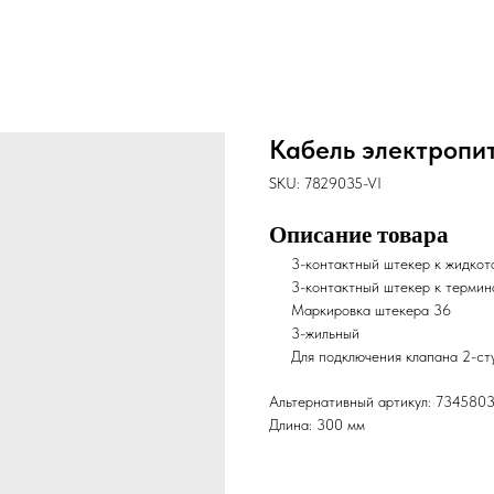
Кабель электропи
SKU:
7829035-VI
Описание товара
3-контактный штекер к жидкот
3-контактный штекер к термин
Маркировка штекера 36
3-жильный
Для подключения клапана 2-ст
Альтернативный артикул: 734580
Длина: 300 мм