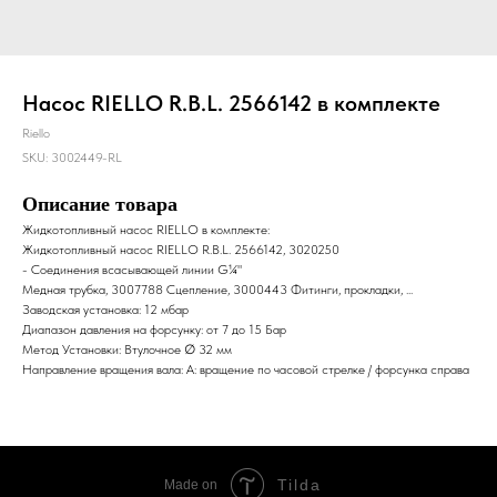
Насос RIELLO R.B.L. 2566142 в комплекте
Riello
SKU:
3002449-RL
Описание товара
Жидкотопливный насос RIELLO в комплекте:
Жидкотопливный насос RIELLO R.B.L. 2566142, 3020250
- Соединения всасывающей линии G¼"
Медная трубка, 3007788 Сцепление, 3000443 Фитинги, прокладки, ...
Заводская установка: 12 мбар
Диапазон давления на форсунку: от 7 до 15 Бар
Метод Установки: Втулочное ∅ 32 мм
Направление вращения вала: A: вращение по часовой стрелке / форсунка справа
Tilda
Made on