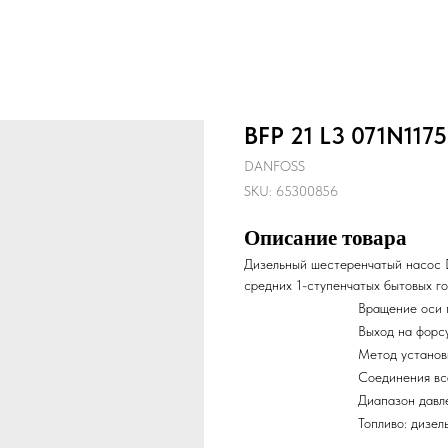
BFP 21 L3 071N1175
DANFOSS
SKU:
65300856
Описание товара
Дизельный шестеренчатый насос 
средних 1-ступенчатых бытовых го
Вращение оси 
Выход на форс
Метод установ
Соединения вс
Диапазон давле
Топливо: дизел