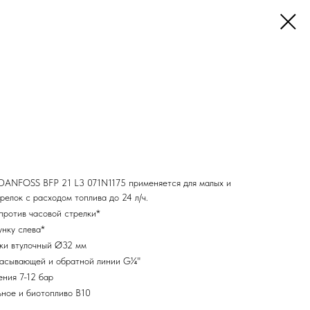
DANFOSS BFP 21 L3 071N1175 применяется для малых и
релок с расходом топлива до 24 л/ч.
против часовой стрелки*
унку слева*
ки втулочный Ø32 мм
асывающей и обратной линии G¼"
ния 7-12 бар
ьное и биотопливо B10