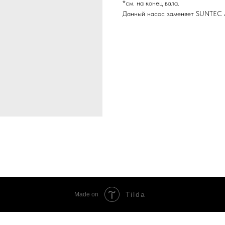
*см. на конец вала.
Данный насос заменяет SUNTEC 
Tilda
Made on