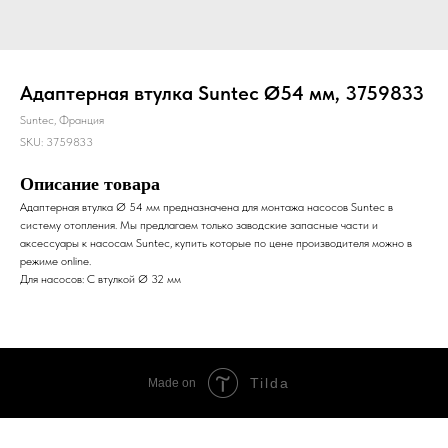
Адаптерная втулка Suntec Ø54 мм, 3759833
Suntec, Франция
SKU:
3759833
Описание товара
Адаптерная втулка Ø 54 мм предназначена для монтажа насосов Suntec в
систему отопления. Мы предлагаем только заводские запасные части и
аксессуары к насосам Suntec, купить которые по цене производителя можно в
режиме online.
Для насосов: С втулкой Ø 32 мм
Tilda
Made on