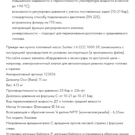
повышенной надежности и термостойкости (температура жидкости в насосе
до +90 ºC);
возможности регулировки давления с учетом поставленных задач (10-21 бар);
стандартному способу подключения к двигателю (EN 225);
встроенному фильтру на 170 мкм;
запирающей функции регулировочного клапана;
универсальности – подходит для перекачивания дизтоплива и средневязкого
топлива.
Прежде чем купить топливный насос Suntec J 6 CCC 1000 5P, ознакомьтесь с
инструкцией производителя по условиям эксплуатации (в приложенном файле).
На сайте можно заказать оборудование и аксессуары по доступной цене –
например, электромагнитный клапан для автоматизации режима подачи топлива
к горелке.
Альтернативный артикул: 123016
Диаметр Оси (Вала): 11 мм
Вес: 4.15 кг
Производительность при давлении 20 бар и: 226 л/ч
Диапазон давления на форсунку C: от 10-21 до 10-21 Бар
Вид перекачиваемой жидкости: ДТ и топливо средней вязкости
Метод Установки: Фланцевое ∅ 54 мм
Всасывающая и обратная линия: ¼ дюйма NPTF (коническая резьба) - 6,35мм
Тип модели: Базовая
Направление вращения вала: C: вращение против часовой стрелки / форсунка
слева
Установка заглушки байпаса: P: заглушка байпаса установлена в обратную линию