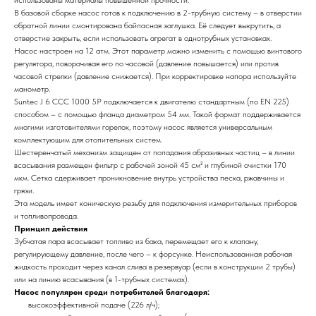
использованы материалы повышенной прочности.
В базовой сборке насос готов к подключению в 2-трубную систему – в отверстии
обратной линии смонтирована байпасная заглушка. Её следует выкрутить, а
отверстие закрыть, если использовать агрегат в однотрубных установках.
Насос настроен на 12 атм. Этот параметр можно изменить с помощью винтового
регулятора, поворачивая его по часовой (давление повышается) или против
часовой стрелки (давление снижается). При корректировке напора используйте
манометр.
Suntec J 6 CCC 1000 5P подключается к двигателю стандартным (по EN 225)
способом – с помощью фланца диаметром 54 мм. Такой формат поддерживается
многими изготовителями горелок, поэтому насос является универсальным
комплектующим для отопительных систем.
Шестеренчатый механизм защищен от попадания абразивных частиц – в линии
всасывания размещен фильтр с рабочей зоной 45 см² и глубиной очистки 170
мкм. Сетка сдерживает проникновение внутрь устройства песка, ржавчины и
грязи.
Эта модель имеет коническую резьбу для подключения измерительных приборов
и топливопровода.
Принцип действия
Зубчатая пара всасывает топливо из бака, перемещает его к клапану,
регулирующему давление, после чего – к форсунке. Неиспользованная рабочая
жидкость проходит через канал слива в резервуар (если в конструкции 2 трубы)
или на линию всасывания (в 1-трубных системах).
Насос популярен среди потребителей благодаря:
высокоэффективной подаче (226 л/ч);