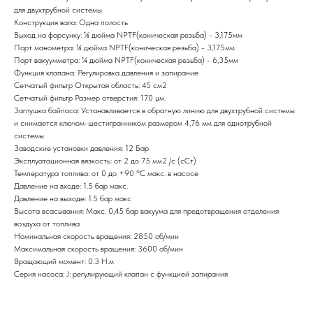
для двухтрубной системы
Конструкция вала: Одна полость
Выход на форсунку: ⅛ дюйма NPTF(коническая резьба) - 3,175мм
Порт манометра: ⅛ дюйма NPTF(коническая резьба) - 3,175мм
Порт вакуумметра: ¼ дюйма NPTF(коническая резьба) - 6,35мм
Функция клапана: Регулировка давления и запирание
Сетчатый фильтр Открытая область: 45 см2
Сетчатый фильтр Размер отверстия: 170 µм.
Заглушка байпаса: Устанавливается в обратную линию для двухтрубной системы
и снимается ключом-шестигранником размером 4,76 мм для однотрубной
системы
Заводские установки давления: 12 Бар
Эксплуатационная вязкость: от 2 до 75 мм2 /с (сСт)
Температура топлива: от 0 до +90 ºC макс. в насосе
Давление на входе: 1.5 бар макс.
Давление на выходе: 1.5 бар макс
Высота всасывания: Макс. 0,45 бар вакуума для предотвращения отделения
воздуха от топлива
Номинальная скорость вращения: 2850 об/мин
Максимальная скорость вращения: 3600 об/мин
Вращающий момент: 0.3 Н.м
Серия насоса: J: регулирующий клапан с функцией запирания