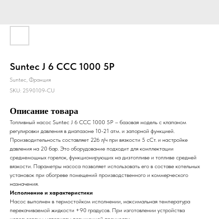
Suntec J 6 CCC 1000 5P
Suntec, Франция
SKU:
2590109-CU
Описание товара
Топливный насос Suntec J 6 CCC 1000 5P – базовая модель с клапаном
регулировки давления в диапазоне 10-21 атм. и запорной функцией.
Производительность составляет 226 л/ч при вязкости 5 сСт. и настройке
давления на 20 бар. Это оборудование подходит для комплектации
среднемощных горелок, функционирующих на дизтопливе и топливе средней
вязкости. Параметры насоса позволяет использовать его в составе котельных
установок при обогреве помещений производственного и коммерческого
назначения.
Исполнение и характеристики
Насос выполнен в термостойком исполнении, максимальная температура
перекачиваемой жидкости +90 градусов. При изготовлении устройства