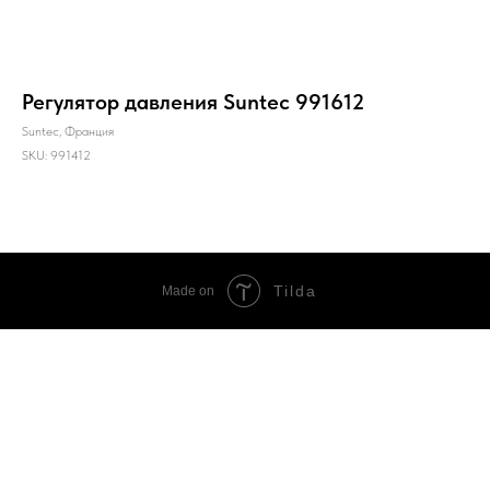
Регулятор давления Suntec 991612
Suntec, Франция
SKU:
991412
Tilda
Made on