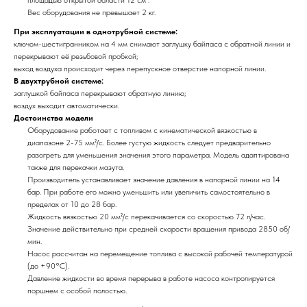
площадью открытой области 12 см².
Вес оборудования не превышает 2 кг.
При эксплуатации в однотрубной системе:
ключом-шестигранником на 4 мм снимают заглушку байпаса с обратной линии и
перекрывают её резьбовой пробкой;
выход воздуха происходит через перепускное отверстие напорной линии.
В двухтрубной системе:
заглушкой байпаса перекрывают обратную линию;
воздух выходит автоматически.
Достоинства модели
Оборудование работает с топливом с кинематической вязкостью в
диапазоне 2-75 мм²/с. Более густую жидкость следует предварительно
разогреть для уменьшения значения этого параметра. Модель адаптирована
также для перекачки мазута.
Производитель устанавливает значение давления в напорной линии на 14
бар. При работе его можно уменьшить или увеличить самостоятельно в
пределах от 10 до 28 бар.
Жидкость вязкостью 20 мм²/с перекачивается со скоростью 72 л/час.
Значение действительно при средней скорости вращения привода 2850 об/
мин.
Насос рассчитан на перемещение топлива с высокой рабочей температурой
(до +90°C).
Давление жидкости во время перерыва в работе насоса контролируется
поршнем с особой полостью.