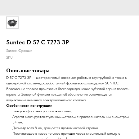
Suntec D 57 C 7273 3P
Suntec, Франция
SKU:
Описание товара
D 57 C 7273 3P — шестерёнчатый насос для работы в двухтрубной, а также в
однотрубной системе, разработанный французским концерном SUNTEC.
Всасывание топлива происходит благодаря вращению зубчатой пары в полости
агрегата. Запорной функции нет, для её обеспечения рекомендуется
подключение внешнего электромагнитного клапана.
Особенности конструкции
Выход на форсунку расположен слева.
Агрегат монтируется втулочным методом с присоединительным диаметром
54 мм.
Диаметр вала 8 мм, вращается против часовой стрелки.
Поступающее в насос топливо проходит через специальный фильтр с