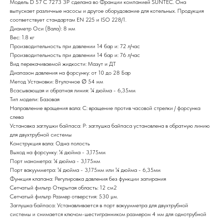
Модель D 57 C 7273 3P сделана во Франции компанией SUNTEC. Она
выпускает различные насосы и другое оборудование для котельных. Продукция
соответствует стандартам EN 225 и ISO 228/1.
Диаметр Оси (Вала): 8 мм
Вес: 1.8 кг
Производительность при давлении 14 бар и: 72 л/час
Производительность при давлении 14 бар и: 76 л/час
Вид перекачиваемой жидкости: Мазут и ДТ
Диапазон давления на форсунку: от 10 до 28 Бар
Метод Установки: Втулочное ∅ 54 мм
Всасывающая и обратная линия: ¼ дюйма - 6,35мм
Тип модели: Базовая
Направление вращения вала: C: вращение против часовой стрелки / форсунка
слева
Установка заглушки байпаса: P: заглушка байпаса установлена в обратную линию
для двухтрубной системы
Конструкция вала: Одна полость
Выход на форсунку: ⅛ дюйма - 3,175мм
Порт манометра: ⅛ дюйма - 3,175мм
Порт вакуумметра: ⅛ дюйма - 3,175мм или ¼ дюйма - 6,35мм
Функция клапана: Регулировка давления без функции запирания
Сетчатый фильтр Открытая область: 12 см2
Сетчатый фильтр Размер отверстия: 530 µм.
Заглушка байпаса: Устанавливается в порт вакуумметра для двухтрубной
системы и снимается ключом-шестигранником размером 4 мм для однотрубной