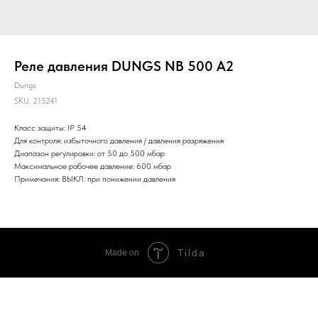
Реле давления DUNGS NB 500 A2
Dungs
SKU:
215241
Класс защиты: IP 54
Для контроля: избыточного давления / давления разряжения
Диапазон регулировки: от 50 до 500 мбар
Максимальное рабочее давление: 600 мбар
Примечания: ВЫКЛ. при понижении давления
Tilda
Made on