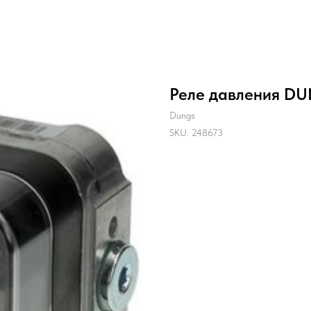
Реле давления D
Dungs
SKU:
248673