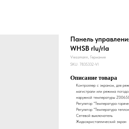
Панель управлени
WHSB rlu/rla
Viessmann, Германия
SKU:
7835332-VI
Описание товара
Контроллер с экраном, для ре
магистрали или режима погодо
наружной температуры Z0065
Регулятор "Температура горяче
Регулятор "Температура тепло
Cетевой выключатель
Жидкокристаллический экран