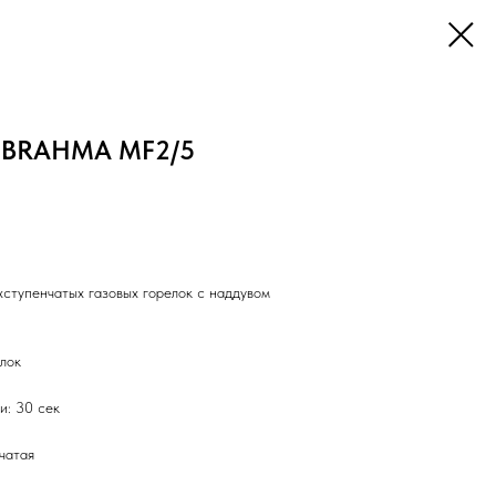
т BRAHMA MF2/5
хступенчатых газовых горелок с наддувом
лок
и: 30 сек
нчатая