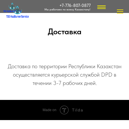
Кожуха горелок и топливные баки
+7-776-807-0877
Мы работаем по всему Казахстану!
Уравнительные диски (подпорные шайбы/дефлекторы)
Жидкотопливные фитинги
Доставка
Аксессуары и принадлежности
Газовые горелки
Дизельные горелки
Доставка по территории Республики Казахстан
Мазутные горелки
осуществляется курьерской службой DPD в
.
течении 3-7 рабочих дней
+7 776 807 08 77
zakaz@ktspv.kz
Tilda
Made on